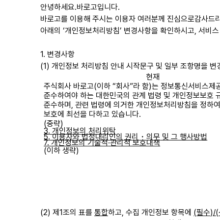
안녕하세요
.
바로고입니다
.
바로고를 이용해 주시는 이용자 여러분께 진심으로감사드
아래의
‘
개인정보처리방침
’
변경사항을 확인하시고
,
서비스
1.
변경사항
(1)
개인정보 처리방침 안내 시작문구 및 일부 조항명을 
현재
주식회사 바로고
(
이하
“
회사
”
라 함
)
는 정보통신서비스제
준수하여야 하는 대한민국의 관계 법령 및 개인정보보호 
준수하며
,
관련 법령에 의거한 개인정보처리방침을 정하여
보호에 최선을 다하고 있습니다
.
(
중략
)
3.
개인정보의 처리위탁
5.
이용자와 법정대리인의 권리
의무
및 그 행사방법
・
7.
개인정보의 기술적
관리적 보호대책
∙
(
이하 생략
)
(2)
제
1
조의 표를
통합
하고
,
수집 개인정보 항목에
(
필수
)/(