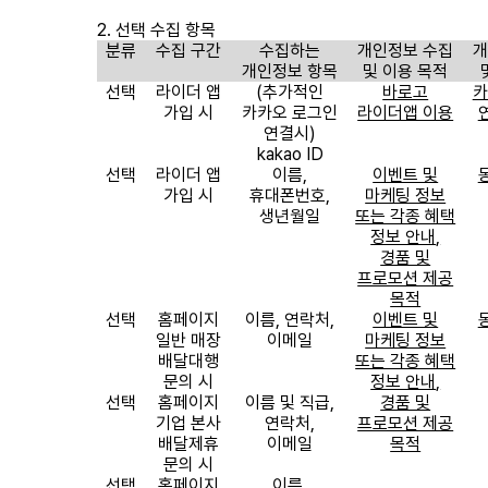
2.
선택 수집 항목
분류
수집 구간
수집하는
개인정보 수집
개
개인정보 항목
및 이용 목적
선택
라이더 앱
(
추가적인
바로고
카
가입 시
카카오 로그인
라이더앱 이용
연결시
)
kakao ID
선택
라이더 앱
이름
,
이벤트 및
가입 시
휴대폰번호
,
마케팅 정보
생년월일
또는 각종 혜택
정보 안내
,
경품 및
프로모션 제공
목적
선택
홈페이지
이름
,
연락처
,
이벤트 및
일반 매장
이메일
마케팅 정보
배달대행
또는 각종 혜택
문의 시
정보 안내
,
선택
홈페이지
이름 및 직급
,
경품 및
기업 본사
연락처
,
프로모션 제공
배달제휴
이메일
목적
문의 시
선택
홈페이지
이름
,