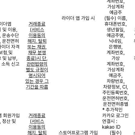
계좌번호
,
가상계좌
예금주
라이더 앱 가입 시
(
필수
)
이름
,
이더앱
거래종료
휴대폰번호
,
 및 이용
,
(
서비스
생년월일
,
,
운송수단
이용동의
예금주명
,
,
운전면허
해지
,
탈퇴
닉네임
,
라이더 자격
또는 채권
,
은행명
,
보험
및
채무 분쟁
계좌번호
,
 및 납부
,
종료
)
시 단
,
가상
,
소득 신고
관련법령의
계좌번호
,
별도 규정이
가상계좌
명시되어
예금주
,
있는 경우 그
차량번호
,
기간을 따름
차량정보
, CI,
주민등록번호
,
운전면허번호
,
운전면허종별
*
추가적인
램
회원가입
거래종료
카카오 로그인
,
정산 및
(
서비스
연결시
:
급
이용동의
kakao ID
해지
,
탈퇴
스토어프로그램
가입
(
필수
)