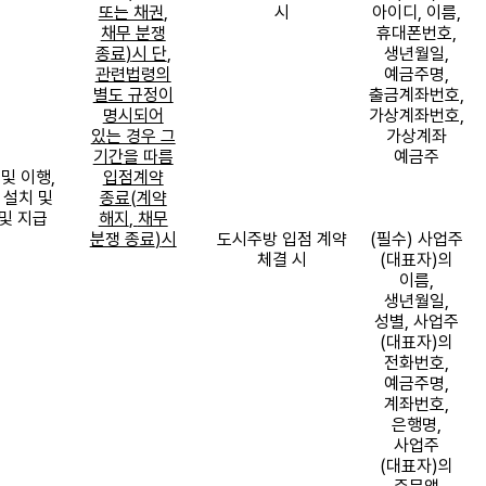
또는 채권
,
시
아이디
,
이름
,
채무 분쟁
휴대폰번호
,
종료
)
시 단
,
생년월일
,
관련법령의
예금주명
,
별도 규정이
출금계좌번호
,
명시되어
가상계좌번호
,
있는 경우 그
가상계좌
기간을 따름
예금주
 및 이행
,
입점계약
 설치 및
종료
(
계약
및 지급
해지
,
채무
분쟁 종료
)
시
도시주방 입점 계약
(
필수
)
사업주
체결 시
(
대표자
)
의
이름
,
생년월일
,
성별
,
사업주
(
대표자
)
의
전화번호
,
예금주명
,
계좌번호
,
은행명
,
사업주
(
대표자
)
의