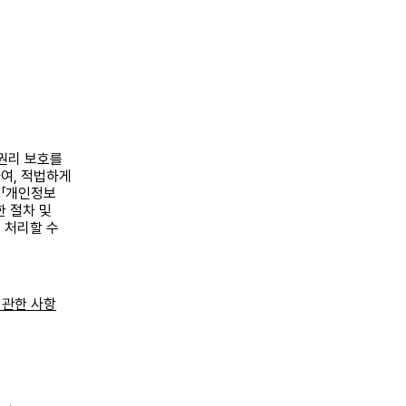
권리 보호를
하여
,
적법하게
 「개인정보
 절차 및
 처리할 수
 관한 사항