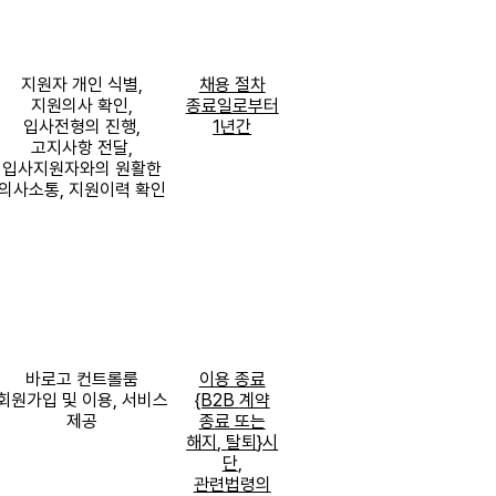
지원자 개인 식별
,
채용 절차
지원의사 확인
,
종료일로부터
입사전형의 진행
,
1
년간
고지사항 전달
,
입사지원자와의 원활한
의사소통
,
지원이력 확인
바로고 컨트롤룸
이용 종료
회원가입 및 이용
,
서비스
{B2B
계약
제공
종료 또는
해지
,
탈퇴
}
시
단
,
관련법령의