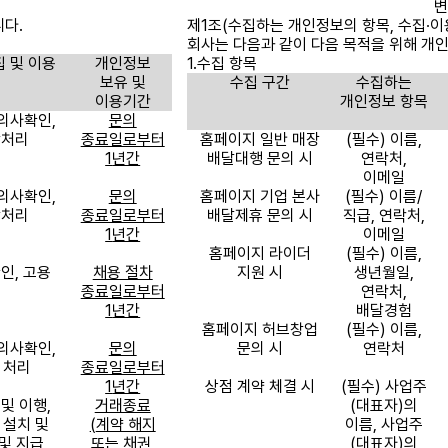
변
니다
.
제
1
조
(
수집하는 개인정보의 항목
,
수집
이
∙
회사는 다음과 같이 다음 목적을 위해 개
 및 이용
개인정보
1.
수집 항목
적
보유 및
수집 구간
수집하는
이용기간
개인정보 항목
 의사확인
,
문의
항처리
종료일로부터
홈페이지 일반 매장
(
필수
)
이름
,
1
년간
배달대행 문의 시
연락처
,
이메일
 의사확인
,
문의
홈페이지 기업 본사
(
필수
)
이름
/
항처리
종료일로부터
배달제휴 문의 시
직급
,
연락처
,
1
년간
이메일
홈페이지 라이더
(
필수
)
이름
,
확인
,
고용
채용 절차
지원 시
생년월일
,
선
종료일로부터
연락처
,
1
년간
배달경험
홈페이지 허브창업
(
필수
)
이름
,
 의사확인
,
문의
문의 시
연락처
 처리
종료일로부터
1
년간
상점 계약 체결 시
(
필수
)
사업주
 및 이행
,
거래종료
(
대표자
)
의
 설치 및
(
계약 해지
이름
,
사업주
및 지급
또는 채권
,
(
대표자
)
의