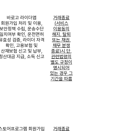
바로고 라이더앱
거래종료
회원가입 처리 및 이용
,
(
서비스
보안정책 수립
,
운송수단
이용동의
일치여부 확인
,
운전면허
해지
,
탈퇴
유효성 검증
,
라이더 자격
또는 채권
,
확인
,
고용보험 및
채무 분쟁
산재보험 신고 및 납부
,
종료
)
시 단
,
정산대금 지급
,
소득 신고
관련법령의
별도 규정이
명시되어
있는 경우 그
기간을 따름
스토어프로그램
회원가입
거래종료