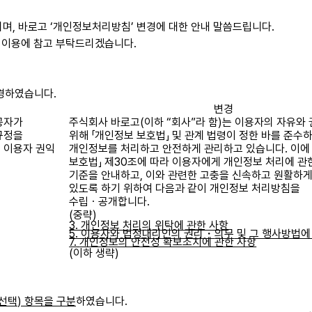
리며
,
바로고
‘
개인정보처리방침
’
변경에 대한 안내 말씀드립니다
.
 이용에 참고 부탁드리겠습니다
.
변경하였습니다
.
변경
공자가
주식회사 바로고
(
이하
“
회사
”
라 함
)
는 이용자의 자유와 
규정을
위해 「개인정보 보호법」 및 관계 법령이 정한 바를 준수
 이용자 권익
개인정보를 처리하고 안전하게 관리하고 있습니다
.
이에
보호법」 제
30
조에 따라 이용자에게 개인정보 처리에 관한
기준을 안내하고
,
이와 관련한 고충을 신속하고 원활하게
있도록 하기 위하여 다음과 같이 개인정보 처리방침을
수립ㆍ공개합니다
.
(
중략
)
3.
개인정보 처리의 위탁에 관한 사항
5.
이용자와 법정대리인의 권리
의무
및 그 행사방법에
・
7.
개인정보의 안전성 확보조치에 관한 사항
(
이하 생략
)
선택
)
항목을 구분
하였습니다
.