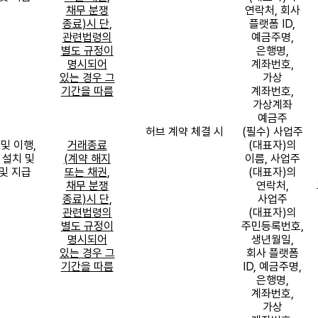
채무 분쟁
연락처
,
회사
종료
)
시 단
,
플랫폼
ID,
관련법령의
예금주명
,
별도 규정이
은행명
,
명시되어
계좌번호
,
있는 경우 그
가상
기간을 따름
계좌번호
,
가상계좌
예금주
허브 계약 체결 시
(
필수
)
사업주
 및 이행
,
거래종료
(
대표자
)
의
 설치 및
(
계약 해지
이름
,
사업주
및 지급
또는 채권
,
(
대표자
)
의
채무 분쟁
연락처
,
종료
)
시 단
,
사업주
관련법령의
(
대표자
)
의
별도 규정이
주민등록번호
,
명시되어
생년월일
,
있는 경우 그
회사 플랫폼
기간을 따름
ID,
예금주명
,
은행명
,
계좌번호
,
가상