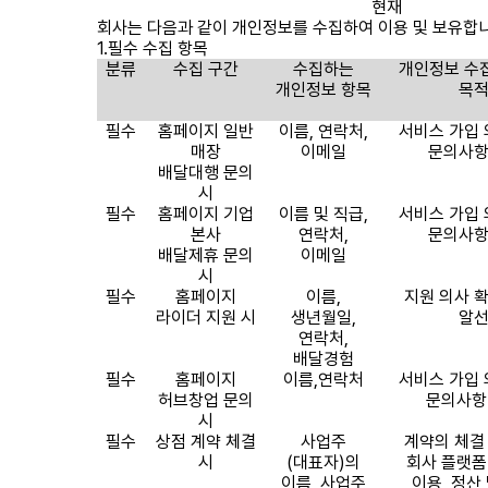
현재
회사는 다음과 같이 개인정보를 수집하여 이용 및 보유합
1.
필수 수집 항목
분류
수집 구간
수집하는
개인정보 수집
개인정보 항목
목
필수
홈페이지 일반
이름
,
연락처
,
서비스 가입
매장
이메일
문의사
배달대행 문의
시
필수
홈페이지 기업
이름 및 직급
,
서비스 가입
본사
연락처
,
문의사
배달제휴 문의
이메일
시
필수
홈페이지
이름
,
지원 의사 
라이더 지원 시
생년월일
,
알
연락처
,
배달경험
필수
홈페이지
이름
,
연락처
서비스 가입
허브창업 문의
문의사항
시
필수
상점 계약 체결
사업주
계약의 체결
시
(
대표자
)
의
회사 플랫폼
이름
,
사업주
이용
,
정산 