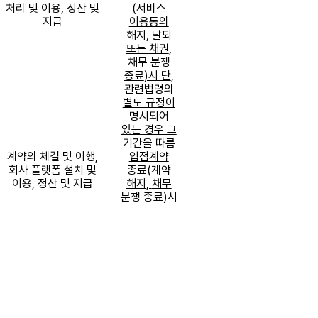
처리 및 이용
,
정산 및
(
서비스
지급
이용동의
해지
,
탈퇴
또는 채권
,
채무 분쟁
종료
)
시 단
,
관련법령의
별도 규정이
명시되어
있는 경우 그
기간을 따름
계약의 체결 및 이행
,
입점계약
회사 플랫폼 설치 및
종료
(
계약
이용
,
정산 및 지급
해지
,
채무
분쟁 종료
)
시