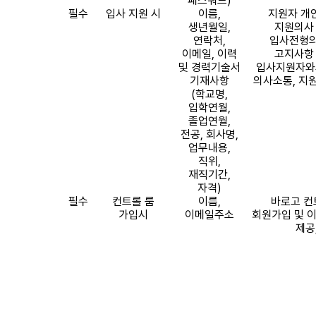
패스워드
)
필수
입사 지원 시
이름
,
지원자 개
생년월일
,
지원의사
연락처
,
입사전형의
이메일
,
이력
고지사항
및 경력기술서
입사지원자와
기재사항
의사소통
,
지원
(
학교명
,
입학연월
,
졸업연월
,
전공
,
회사명
,
업무내용
,
직위
,
재직기간
,
자격
)
필수
컨트롤 룸
이름
,
바로고 컨
가입시
이메일주소
회원가입 및 
제공