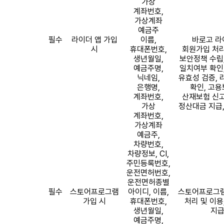
가상
계좌번호
,
가상계좌
예금주
필수
라이더 앱 가입
이름
,
바로고 라
시
휴대폰번호
,
회원가입 처리
생년월일
,
보안정책 수립
예금주명
,
일치여부 확인
닉네임
,
유효성 검증
,
은행명
,
확인
,
고용
계좌번호
,
산재보험 신고
가상
정산대금 지급
계좌번호
,
가상계좌
예금주
,
차량번호
,
차량정보
, CI,
주민등록번호
,
운전면허번호
,
운전면허종별
필수
스토어프로그램
아이디
,
이름
,
스토어프로그
가입 시
휴대폰번호
,
처리 및 이용
생년월일
,
지
예금주명
,