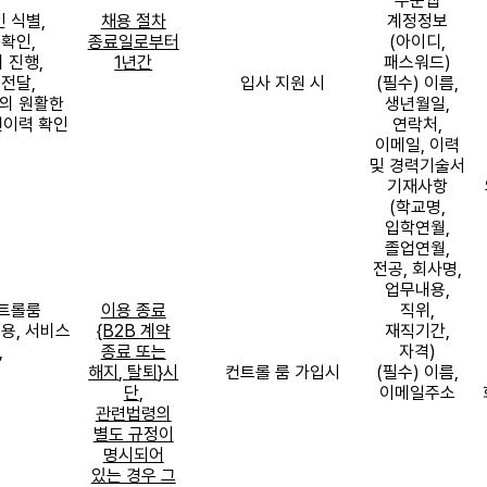
주문앱
인 식별
,
채용 절차
계정정보
 확인
,
종료일로부터
(
아이디
,
 진행
,
1
년간
패스워드
)
 전달
,
입사 지원 시
(
필수
)
이름
,
의 원활한
생년월일
,
이력 확인
연락처
,
이메일
,
이력
및 경력기술서
기재사항
(
학교명
,
입학연월
,
졸업연월
,
전공
,
회사명
,
업무내용
,
트롤룸
이용 종료
직위
,
이용
,
서비스
{B2B
계약
재직기간
,
,
종료 또는
자격
)
해지
,
탈퇴
}
시
컨트롤 룸 가입시
(
필수
)
이름
,
단
,
이메일주소
관련법령의
별도 규정이
명시되어
있는 경우 그